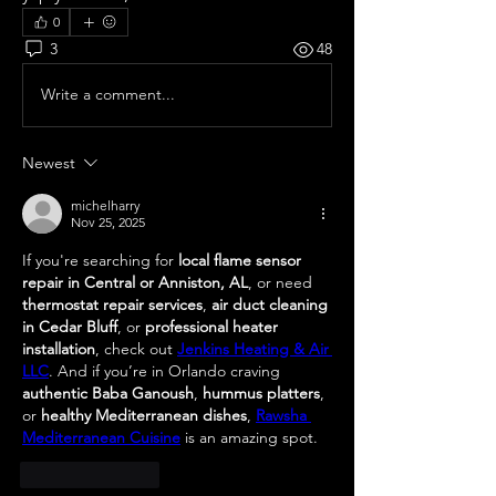
0
3
48
Write a comment...
Newest
michelharry
Nov 25, 2025
If you're searching for 
local flame sensor 
repair in Central or Anniston, AL
, or need 
thermostat repair services
, 
air duct cleaning 
in Cedar Bluff
, or 
professional heater 
installation
, check out 
Jenkins Heating & Air 
LLC
. And if you’re in Orlando craving 
authentic Baba Ganoush
, 
hummus platters
, 
or 
healthy Mediterranean dishes
, 
Rawsha 
Mediterranean Cuisine
 is an amazing spot.
Like
Reply