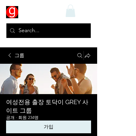
그룹
여성전용 출장 토닥이 GREY 사
이트 그룹
공개
·
회원 234명
가입