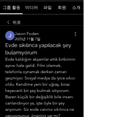
그룹 활동
미디어
파일
회원
소개
뒤로
Jason Foden
2025년 11월 7일
Evde sıkılınca yapılacak şey
bulamıyorum
Evde kaldığım akşamlar artık birbirinin 
aynısı hale geldi. Film izlemek, 
telefonla oynamak derken zaman 
geçmiyor. Sosyal medya da iyice sıkıcı 
oldu. Kendime yeni bir uğraş, biraz 
heyecanlı bir şey bulmak istiyorum. 
Bazen küçük bir değişiklik bile insanı 
canlandırıyor ya, işte öyle bir şey 
arıyorum. Siz evde canınız sıkılınca ne 
yapıyorsunuz, öneriniz var mı?