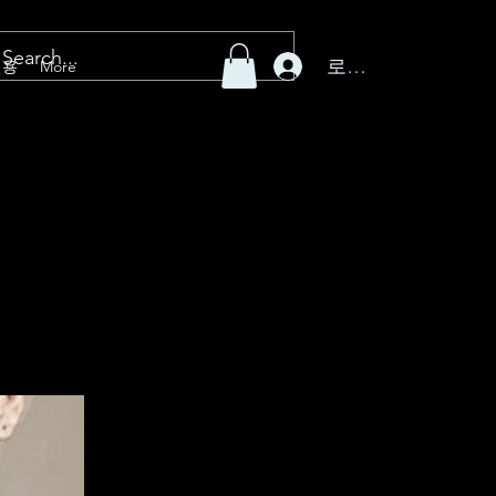
로그인
전용
More