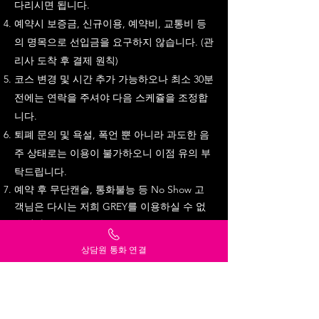
다리시면 됩니다.
예약시 보증금, 신규이용, 예약비, 교통비 등
의 명목으로 선입금을 요구하지 않습니다. (관
리사 도착 후 결제 원칙)
코스 변경 및 시간 추가 가능하오나 최소 30분
전에는 연락을 주셔야 다음 스케쥴을 조정합
니다.
퇴폐 문의 및 욕설, 폭언 뿐 아니라 과도한 음
주 상태로는 이용이 불가하오니 이점 유의 부
탁드립니다.
​예약 후 무단캔슬, 통화불능 등 No Show 고
객님은 다시는 저희 GREY를 이용하실 수 없
습니다.
상담원 통화 연결
프라이버시
그레이는 고객님의
를 소중
히 생각합니다.
홍보성 문자 및 개인정보 유출을 절대로 하