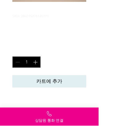
SKU: 284215376135191
제품명
가
₩130
격
수량
*
카트에 추가
제품을 소개하세요.  
상세정보
상담원 통화 연결
제품의 세부 사항들을 입력하세요. 제
환불 및 교환 정책